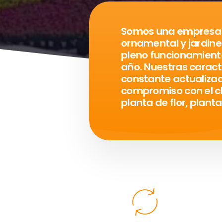
Somos una empresa c
ornamental y jardine
pleno funcionamiento
año. Nuestras caract
constante actualizaci
compromiso con el c
planta de flor, plant