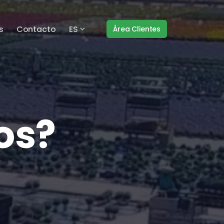
s
Contacto
ES
Área Clientes
os?