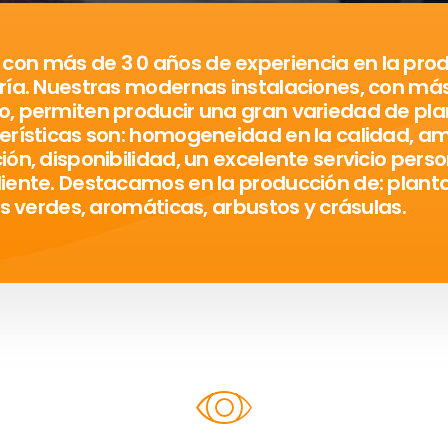
on más de 3 0 años de experiencia en la prod
ría. Nuestras modernas instalaciones, con má
, permiten producir una gran variedad de pla
erísticas son: homogeneidad en la calidad, am
ón, disponibilidad, un excelente servicio perso
liente. Destacamos en la producción de: plan
as verdes, aromáticas, arbustos y crásulas.