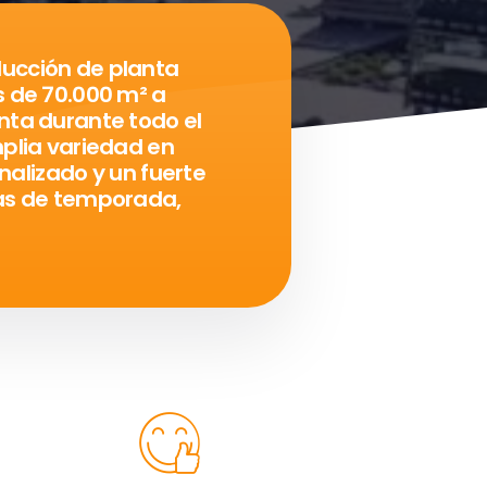
ucción de planta
s de 70.000 m² a
nta durante todo el
plia variedad en
nalizado y un fuerte
tas de temporada,