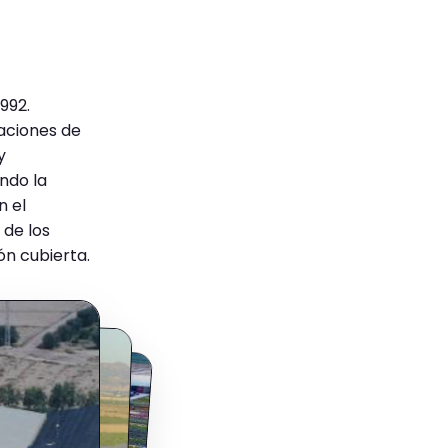
992.
aciones de
y
ndo la
n el
 de los
ón cubierta.